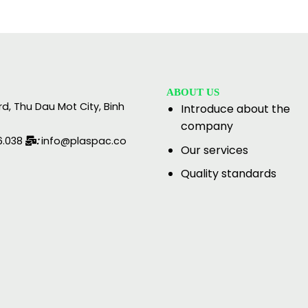
ABOUT US
rd, Thu Dau Mot City, Binh
Introduce about the
company
6.038
:
info@plaspac.co
Our services
Quality standards