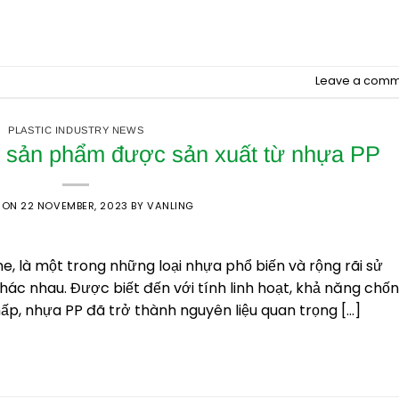
CONTINUE READING
→
Leave a comm
PLASTIC INDUSTRY NEWS
 sản phẩm được sản xuất từ nhựa PP
 ON
22 NOVEMBER, 2023
BY
VANLING
e, là một trong những loại nhựa phổ biến và rộng rãi sử
ác nhau. Được biết đến với tính linh hoạt, khả năng chố
hấp, nhựa PP đã trở thành nguyên liệu quan trọng […]
CONTINUE READING
→