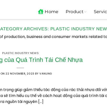
Home
Product
Servi
ATEGORY ARCHIVES:
PLASTIC INDUSTRY NE
d of production, business and consumer markets related to
PLASTIC INDUSTRY NEWS
g của Quá Trình Tái Chế Nhựa
 ON
22 NOVEMBER, 2023
BY
VANLING
trọng giúp giảm thiểu tác động của rác thải nhựa đối vớ
ta sẽ tìm hiểu cụ thể về cách hoạt động của quá trình tái 
 ra nguồn tài nguyên […]