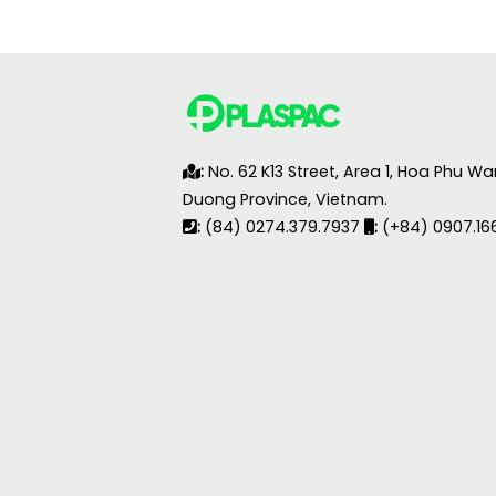
:
No. 62 K13 Street, Area 1, Hoa Phu Wa
Duong Province, Vietnam.
:
(84) 0274.379.7937
:
(+84) 0907.16