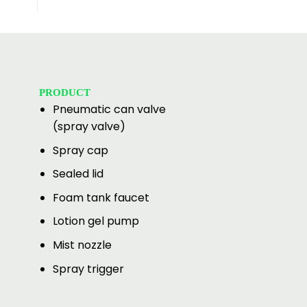
PRODUCT
Pneumatic can valve
(spray valve)
Spray cap
Sealed lid
Foam tank faucet
Lotion gel pump
Mist nozzle
Spray trigger