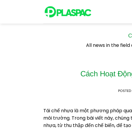
Skip
to
content
C
All news in the fiel
Cách Hoạt Độn
POSTED
Tái chế nhựa là một phương pháp quan 
môi trường. Trong bài viết này, chúng 
nhựa, từ thu thập đến chế biến, để tạo