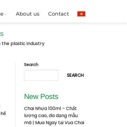
ce
About us
Contact
WS
 the plastic industry
Search
SEARCH
New Posts
i
Chai Nhựa 100ml – Chất
chế
lượng cao, đa dạng mẫu
mã | Mua Ngay tại Vua Chai