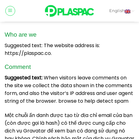
Skip
to
English
content
Who are we
Suggested text: The website address is:
https://plaspac.co.
Comment
Suggested text:
When visitors leave comments on
the site we collect the data shown in the comments
form, and also the visitor’s IP address and user agent
string of the browser. browse to help detect spam
Một chuỗi ẩn danh được tạo từ địa chỉ email của bạn
(còn được gọi là hash) có thể được cung cấp cho
dịch vụ Gravatar để xem bạn có đang sử dụng nó
hay không. Chính sách bảo mật của dịch vụ Gravatar