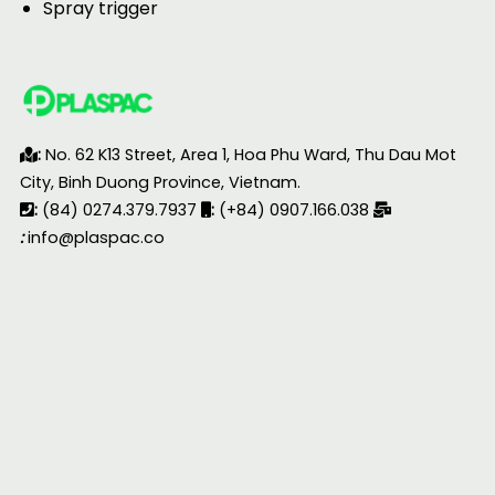
Spray trigger
:
No. 62 K13 Street, Area 1, Hoa Phu Ward, Thu Dau Mot
City, Binh Duong Province, Vietnam.
:
(84) 0274.379.7937
:
(+84) 0907.166.038
:
info@plaspac.co