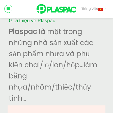
Skip
to
Tiếng Việt
content
Giới thiệu về Plaspac
Plaspac
là một trong
những nhà sản xuất các
sản phẩm nhựa và phụ
kiện chai/lọ/lon/hộp…làm
bằng
nhựa/nhôm/thiếc/thủy
tinh…