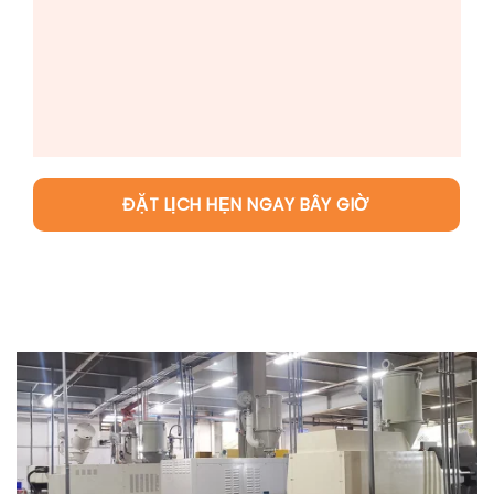
ĐẶT LỊCH HẸN NGAY BÂY GIỜ