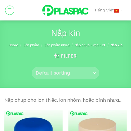
Skip
to
Tiếng Việt
content
Nắp kín
Home
/
Sản phẩm
/
Sản phẩm nhựa
/
Nắp chụp - vặn - xịt
/
Nắp kín
FILTER
Nắp chụp cho lon thiếc, lon nhôm, hoặc bình nhựa…