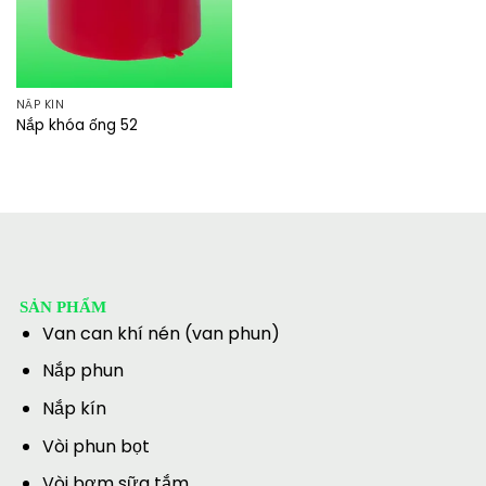
NẮP KÍN
Nắp khóa ống 52
SẢN PHẨM
Van can khí nén (van phun)
Nắp phun
Nắp kín
Vòi phun bọt
Vòi bơm sữa tắm